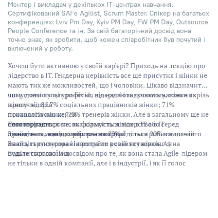
Ментор і викладач у декількох IT-центрах навчання.
Сертифікований SAFe Agilist, Scrum Master. Спікер на багатьох
конференціях: Lviv Pm Day, Kyiv PM Day, FW PM Day, Outsource
People Conference та ін. За свій багаторічний досвід вона
точно знає, як зробити, щоб кожен співробітник був почутий і
включений у роботу.
Хочеш бути активною у своїй кар’єрі? Приходь на лекцію про
лідерство в ІТ. Гендерна нерівність все ще присутня і жінки не
мають тих же можливостей, що і чоловіки. Цікаво відзначити,
що у статистиці професій, що надають допомогу, жінки скрізь
чому деякі культури більш відкриті і залучають натхнених
присутні: 81.7% соціальних працівників жінки; 71%
жінок-лідерів
психологів жінки; 70% тренерів жінки. Але в загальному ще не
проаналізуємо кейси
спостерігається висока кількість жінок в ІТ або серед
поговоримо про те, як формується лідерство в ІТ
Тези-поради:
проектних менеджерів: всього 29%. І тільки 20% компаній
дізнаємося, навіщо перерва в кар'єрі
Знайдіть те, що ви любите - вам доведеться робити це часто
мають структуровані програми розвитку жінок. Анна
Знайдіть спонсора і інвестуйте в свій нетворкінг :)
поділиться своїм досвідом про те, як вона стала Agile-лідером
Будьте справжніми
не тільки в одній компанії, але і в індустрії, і як її голос
почули. На лекції дізнаємося:
Хутчіш реєструйся, кількість місць обмежена (івент на 15
дівчат)
АРХІВ ПОДІЙ