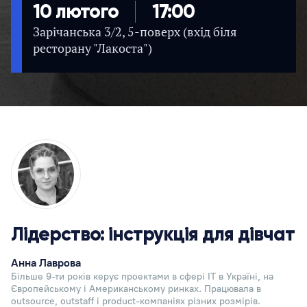
10 лютого
17:00
Зарічанська 3/2, 5-поверх (вхід біля
ресторану "Лакоста")
Лідерство: інструкція для дівчат
Анна Лаврова
Більше 9-ти років керує проектами в сфері IT в Україні, на
Європейському і Американському ринках. Працювала в
outsource, outstaff і product-компаніях різних розмірів.