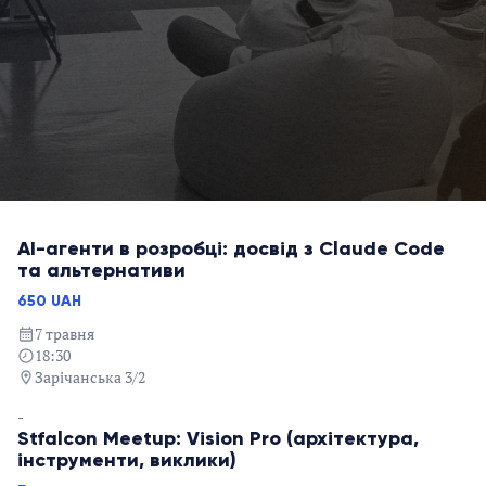
AI-агенти в розробці: досвід з Claude Code
та альтернативи
650 UAH
7 травня
18:30
Зарічанська 3/2
-
Stfalcon Meetup: Vision Pro (архітектура,
інструменти, виклики)