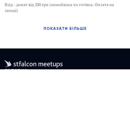
Вхід - донат від 200 грн (монобанка чи готівка. Оплата на
заході)
ПОКАЗАТИ БІЛЬШЕ
ГОЛОВНА
АРХІВ ПОДІЙ
© 2009 - 2026,
Організатор - Software Development Company
Stfalcon LLC
Договір публічної оферти
Політика конфіденційності