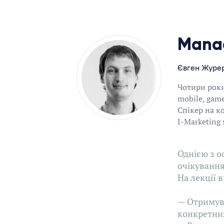
Manag
Євген Журе
Чотири роки
mobile, games
Спікер на к
I-Marketing 
Однією з о
очікування
На лекції в
— Отримува
конкретни