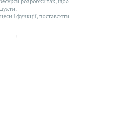
ресурси розробки так, щоб
дукти.
цеси і функції, поставляти