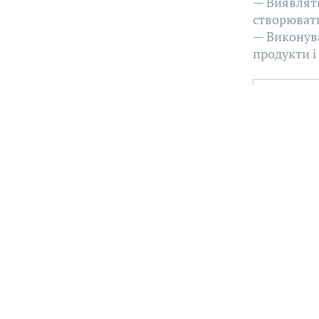
— Виявляти
створювати
— Виконува
продукти і