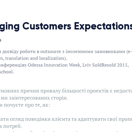
ing Customers Expectation
р
 досвіду роботи в outsource з іноземними замовниками (e-
, translation and localization).
онференціях Odessa Innovation Week, Lviv SoldResold 2015,
school.
сновних причин провалу більшості проектів є недост
ми заінтересованих сторін.
и почуєте про те, як:
ти огляд поведінки клієнта та адаптувати свої пропо
х потреб.