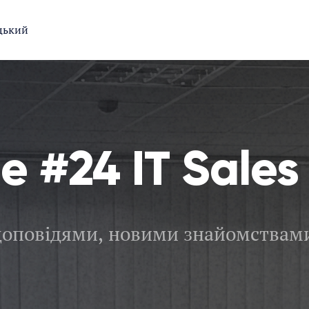
цький
e #24 IT Sales
доповідями, новими знайомствам