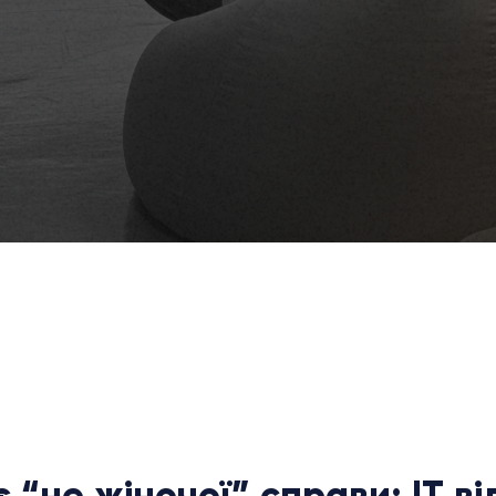
 “не жіночої” справи: ІТ в