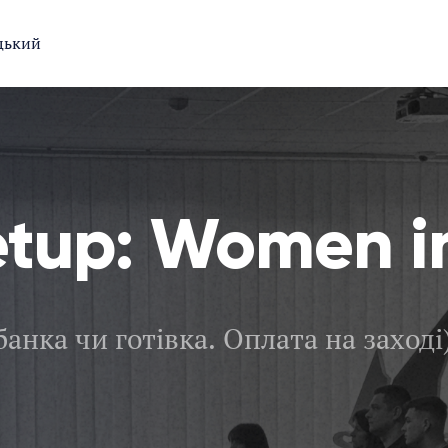
цький
etup: Women i
банка чи готівка. Оплата на заході