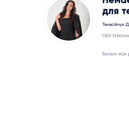
для т
Танасійчук 
CEO Stfalcon
Баланс між 